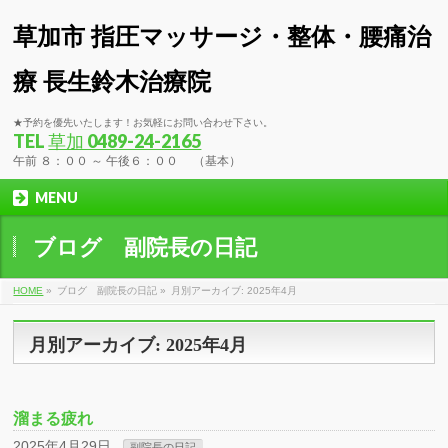
草加市 指圧マッサージ・整体・腰痛治
療 長生鈴木治療院
★予約を優先いたします！お気軽にお問い合わせ下さい。
TEL
草加 0489-24-2165
午前 ８：００ ～ 午後６：００ （基本）
MENU
ブログ 副院長の日記
HOME
»
ブログ 副院長の日記 »
月別アーカイブ: 2025年4月
月別アーカイブ: 2025年4月
溜まる疲れ
2025年4月29日
副院長の日記